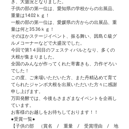
き、大盛況となりました。
子供の部の第一位は、愛知県の学校からの出展品、
重量は14.02ｋｇ！
一般の部の第一位は、愛媛県の方からの出展品、重
量は何と35.36ｋｇ！
そのほかステージイベント、振る舞い、因島Ｃ級グ
ルメコーナーなどで大盛況でした。
今回で第1４回目のフェスティバルとなり、多くの
大根が集まりました。
全国のみんなが作ってくれた寄書きも、力作ぞろい
でした！
この度、ご来場いただいた方、また丹精込めて育て
てられたジャンボ大根を出展いただいた方々に感謝
申し上げます。
万田発酵では、今後もさまざまなイベントを企画し
ています。
お客様のお越しをお待ちしております！！
●受賞一覧●
【子供の部 （賞名 / 重量 / 受賞理由 / 地