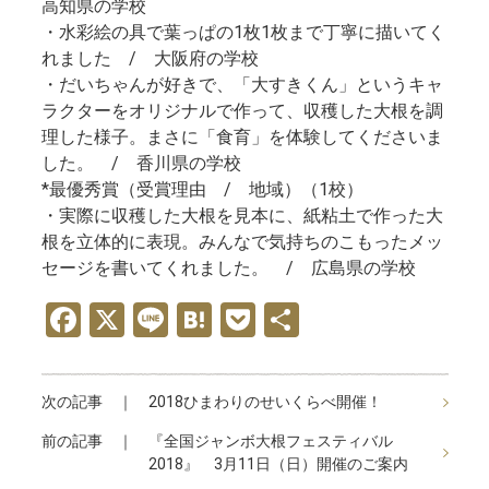
高知県の学校
・水彩絵の具で葉っぱの1枚1枚まで丁寧に描いてく
れました / 大阪府の学校
・だいちゃんが好きで、「大すきくん」というキャ
ラクターをオリジナルで作って、収穫した大根を調
理した様子。まさに「食育」を体験してくださいま
した。 / 香川県の学校
*最優秀賞（受賞理由 / 地域）（1校）
・実際に収穫した大根を見本に、紙粘土で作った大
根を立体的に表現。みんなで気持ちのこもったメッ
セージを書いてくれました。 / 広島県の学校
F
X
Li
H
P
共
a
n
at
o
有
ce
e
e
ck
次の記事 ｜
2018ひまわりのせいくらべ開催！
b
n
et
前の記事 ｜
『全国ジャンボ大根フェスティバル
o
a
2018』 3月11日（日）開催のご案内