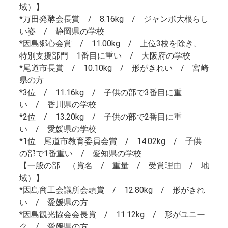
域）】
*万田発酵会長賞 / 8.16kg / ジャンボ大根らし
い姿 / 静岡県の学校
*因島郷心会賞 / 11.00kg / 上位3校を除き、
特別支援部門 1番目に重い / 大阪府の学校
*尾道市長賞 / 10.10kg / 形がきれい / 宮崎
県の方
*3位 / 11.16kg / 子供の部で3番目に重
い / 香川県の学校
*2位 / 13.20kg / 子供の部で2番目に重
い / 愛媛県の学校
*1位 尾道市教育委員会賞 / 14.02kg / 子供
の部で1番重い / 愛知県の学校
【一般の部 （賞名 / 重量 / 受賞理由 / 地
域）】
*因島商工会議所会頭賞 / 12.80kg / 形がきれ
い / 愛媛県の方
*因島観光協会会長賞 / 11.12kg / 形がユニー
ク / 愛媛県の方