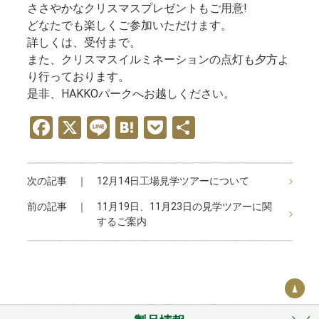
ささやかなクリスマスプレゼントもご用意!
どなたでも楽しくご参加いただけます。
詳しくは、受付まで。
また、クリスマスイルミネーションの点灯も夕方よ
り行っております。
是非、HAKKOパークへお越しください。
F
X
Li
H
P
共
a
n
at
o
有
ce
e
e
ck
次の記事 ｜
12月14日工場見学ツアーについて
b
n
et
前の記事 ｜
11月19日、11月23日の見学ツアーに関
o
a
するご案内
o
k