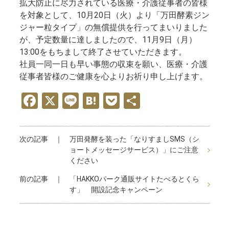
拡大防止に尽力されている医療・介護従事者の皆様
を対象として、10月20日（火）より「万田酵素ジン
ジャー粒タイプ」の無償提供を行ってまいりました
が、予定数量に達しましたので、11月9日（月）
13:00をもちまして終了させていただきます。
社員一同一日も早い事態の収束を願い、医療・介護
従事者皆様のご健康を心よりお祈り申し上げます。
F
X
Li
H
P
共
a
n
at
o
有
ce
e
e
ck
次の記事 ｜
万田発酵を装った「なりすましSMS（シ
b
n
et
ョートメッセージサービス）」にご注意
o
a
ください
o
前の記事 ｜
「HAKKOパーク通販サイトたべるとくら
す」 開設記念キャンペーン
k