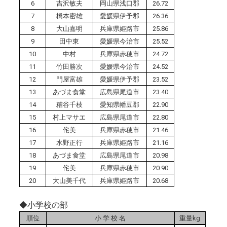
6
吉沢敏夫
岡山県浅口郡
26.72
7
橋本密雄
愛媛県伊予郡
26.36
8
大山嘉明
兵庫県姫路市
25.86
9
田中東
愛媛県今治市
25.52
10
中村
兵庫県赤穂市
24.72
11
竹田勝次
愛媛県今治市
24.52
12
門屋富雄
愛媛県伊予郡
23.52
13
あづま食堂
広島県尾道市
23.40
14
糟谷千枝
愛知県幡豆郡
22.90
15
村上マサエ
広島県尾道市
22.80
16
侘美
兵庫県赤穂市
21.46
17
水野正行
兵庫県姫路市
21.16
18
あづま食堂
広島県尾道市
20.98
19
侘美
兵庫県赤穂市
20.90
20
大山美千代
兵庫県姫路市
20.68
◆小学校の部
順位
小 学 校 名
重量kg