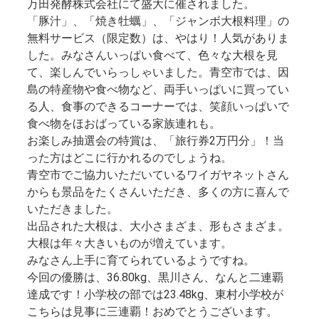
万田発酵株式会社にて盛大に催されました。
「豚汁」、「焼き牡蠣」、「ジャンボ大根料理」の
無料サービス（限定数）は、やはり！人気がありま
した。みなさんいっぱい食べて、色々な大根を見
て、楽しんでいらっしゃいました。青空市では、因
島の特産物や食べ物など、両手いっぱいに買ってい
る人、食事のできるコーナーでは、笑顔いっぱいで
食べ物をほおばっている家族連れも。
お楽しみ抽選会の特賞は、「旅行券2万円分」！当
った方はどこに行かれるのでしょうね。
青空市でご協力いただいているワイガヤネットさん
からも景品をたくさんいただき、多くの方に喜んで
いただきました。
出品された大根は、大小さまざま、形もさまざま。
大根は年々大きいものが増えています。
みなさん上手に育てられているようですね。
今回の優勝は、36.80kg、黒川さん、なんと二連覇
達成です！小学校の部では23.48kg、東村小学校が
こちらは見事に三連覇！おめでとうございます。