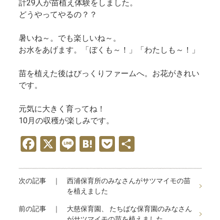
計29人が苗植え体験をしました。
どうやってやるの？？
暑いね～。でも楽しいね～。
お水をあげます。「ぼくも～！」「わたしも～！」
苗を植えた後はびっくりファームへ。お花がきれい
です。
元気に大きく育ってね！
10月の収穫が楽しみです。
F
X
Li
H
P
共
a
n
at
o
有
ce
e
e
ck
次の記事 ｜
西浦保育所のみなさんがサツマイモの苗
b
n
et
を植えました
o
a
前の記事 ｜
大慈保育園、 たちばな保育園のみなさん
がサツマイモの苗を植えました