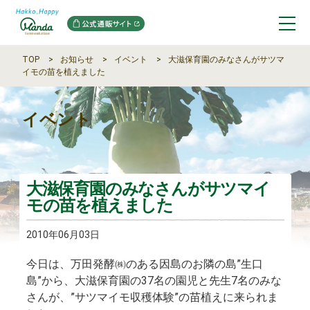
TOP
お知らせ
イベント
大滋保育園のみなさんがサツマ
イモの苗を植えました
イベント
大滋保育園のみなさんがサツマイ
モの苗を植えました
2010年06月03日
今日は、万田発酵㈱のある因島のお隣の島”生口
島”から、大滋保育園の37名の園児と先生7名のみな
さんが、”サツマイモ収穫体験”の苗植えに来られま