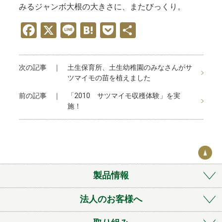
みるジャンボ大根の大きさに、またびっくり。
F
X
Li
H
P
共
a
n
at
o
有
ce
e
e
ck
次の記事 ｜
土生保育所、土生幼稚園のみなさんがサ
b
n
et
ツマイモの苗を植えました
o
a
前の記事 ｜
「2010 サツマイモ収穫体験」を実
o
施！
k
製品情報
法人のお客様へ