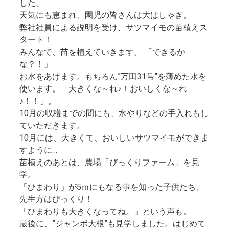
した。
天気にも恵まれ、園児の皆さんは大はしゃぎ。
弊社社員による説明を受け、サツマイモの苗植えス
タート！
みんなで、苗を植えていきます。 「できるか
な？！」
お水をあげます。もちろん”万田31号”を薄めた水を
使います。「大きくな～れ♪！おいしくな～れ
♪！！」。
10月の収穫までの間にも、水やりなどの手入れもし
ていただきます。
10月には、大きくて、おいしいサツマイモができま
すように…
苗植えのあとは、農場「びっくりファーム」を見
学。
「ひまわり」が5ｍにもなる事を知った子供たち、
先生方はびっくり！
「ひまわりも大きくなってね。」という声も。
最後に、”ジャンボ大根”も見学しました。はじめて