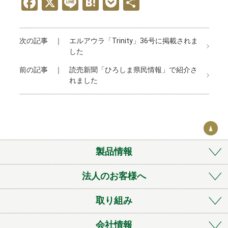
F
X
Li
H
P
共
a
n
at
o
有
ce
e
e
ck
次の記事 ｜
エルアウラ「Trinity」36号に掲載されま
b
n
et
した
o
a
前の記事 ｜
読売新聞「ひろしま県民情報」で紹介さ
o
れました
k
製品情報
法人のお客様へ
取り組み
会社情報