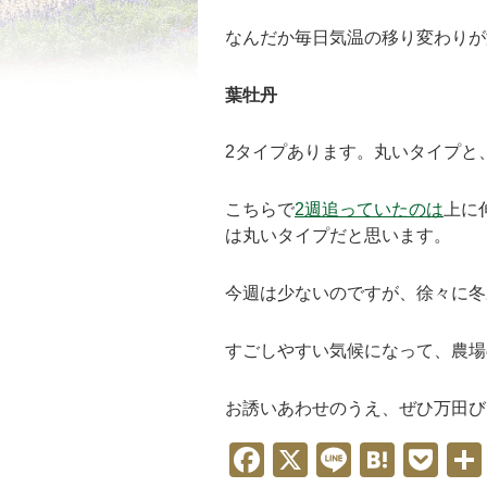
なんだか毎日気温の移り変わりが
葉牡丹
2タイプあります。丸いタイプ
と
こちらで
2週追っていたのは
上に
は
丸いタイプだと思います。
今週は少ないのですが、徐々に冬
すごしやすい気候になって、農場
お誘いあわせのうえ、ぜひ万田び
F
X
Li
H
P