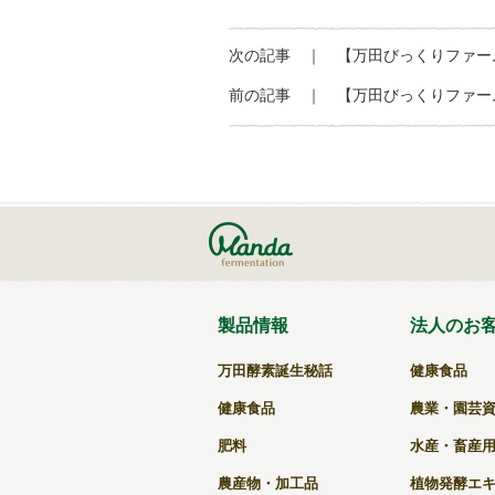
a
n
at
o
c
e
e
ck
次の記事 ｜
【万田びっくりファーム
e
n
et
前の記事 ｜
【万田びっくりファーム
b
a
o
o
k
製品情報
法人のお
万田酵素誕生秘話
健康食品
健康食品
農業・園芸
肥料
水産・畜産
農産物・加工品
植物発酵エ