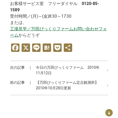
お客様サービス室 フリーダイヤル
0120-85-
1589
受付時間／(月)～(金)8:30～17:30
または、
工場見学／万田びっくりファームお問い合わせフォ
ーム
からどうぞ
F
X
Li
H
P
共
a
n
at
o
有
ce
e
e
ck
次の記事 ｜
今日の万田びっくりファーム 2010年
b
n
et
11月12日
o
a
前の記事 ｜
【万田びっくりファーム定点観測所】
o
2010年10月28日更新
k