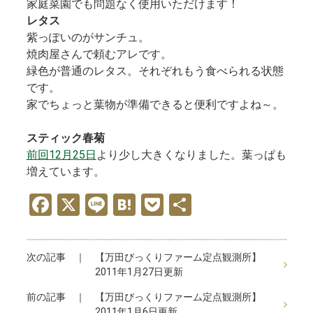
家庭菜園でも問題なく使用いただけます！
レタス
紫っぽいのがサンチュ。
焼肉屋さんで頼むアレです。
緑色が普通のレタス。それぞれもう食べられる状態
です。
家でちょっと葉物が準備できると便利ですよね～。
スティック春菊
前回12月25日
より少し大きくなりました。葉っぱも
増えています。
F
X
Li
H
P
共
a
n
at
o
有
ce
e
e
ck
次の記事 ｜
【万田びっくりファーム定点観測所】
b
n
et
2011年1月27日更新
o
a
前の記事 ｜
【万田びっくりファーム定点観測所】
2011年1月6日更新