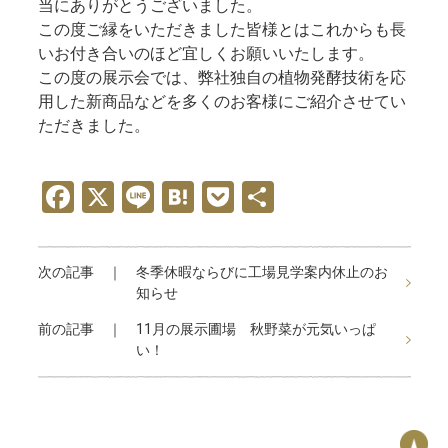
当にありがとうございました。
この度ご縁をいただきました皆様とはこれからも長
いお付き合いのほど宜しくお願いいたします。
この度の展示会では、弊社独自の植物発酵技術を応
用した新商品などを多くのお客様にご紹介させてい
ただきました。
F
X
Li
H
P
共
a
n
at
o
有
ce
e
e
ck
次の記事 ｜
冬季休暇ならびに工場見学案内休止のお
b
n
et
知らせ
o
a
前の記事 ｜
11月の展示圃場 秋野菜が元気いっぱ
o
い！
k