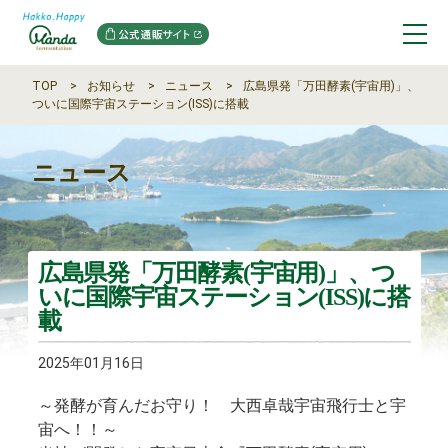
TOP
お知らせ
ニュース
広島県発「万田酵素(宇宙用)」、
ついに国際宇宙ステーション(ISS)に搭載
ニュース
広島県発「万田酵素(宇宙用)」、つ
いに国際宇宙ステーション(ISS)に搭
載
2025年01月16日
～発酵が育んだお守り！ 大西卓哉宇宙飛行士と宇
宙へ！！～