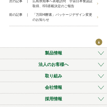
次の記事 ｜
広島県知事へ表敬訪問 宇宙日本食認証
b
n
et
取得、ISS搭載決定のご報告
o
a
前の記事 ｜
「万田HI酵素」パッケージデザイン変更
o
のお知らせ
k
製品情報
法人のお客様へ
取り組み
会社情報
採用情報