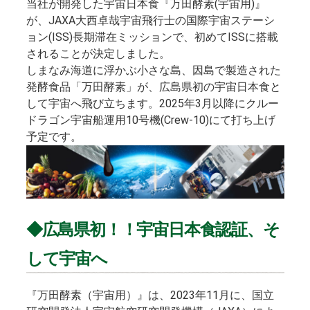
当社が開発した宇宙日本食『万田酵素(宇宙用)』
が、JAXA大西卓哉宇宙飛行士の国際宇宙ステーシ
ョン(ISS)長期滞在ミッションで、初めてISSに搭載
されることが決定しました。
しまなみ海道に浮かぶ小さな島、因島で製造された
発酵食品「万田酵素」が、広島県初の宇宙日本食と
して宇宙へ飛び立ちます。2025年3月以降にクルー
ドラゴン宇宙船運用10号機(Crew-10)にて打ち上げ
予定です。
◆広島県初！！宇宙日本食認証、そ
して宇宙へ
『万田酵素（宇宙用）』は、2023年11月に、国立