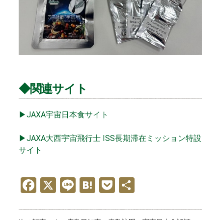
◆関連サイト
▶JAXA宇宙日本食サイト
▶JAXA大西宇宙飛行士 ISS長期滞在ミッション特設
サイト
F
X
Li
H
P
共
a
n
at
o
有
ce
e
e
ck