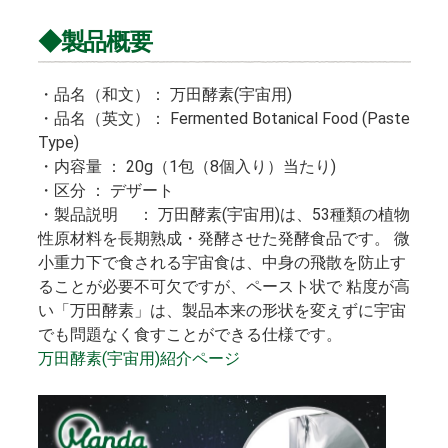
◆製品概要
・品名（和文）： 万田酵素(宇宙用)
・品名（英文）： Fermented Botanical Food (Paste
Type)
・内容量 ： 20g（1包（8個入り）当たり)
・区分 ： デザート
・製品説明 ： 万田酵素(宇宙用)は、53種類の植物
性原材料を長期熟成・発酵させた発酵食品です。 微
小重力下で食される宇宙食は、中身の飛散を防止す
ることが必要不可欠ですが、ペースト状で 粘度が高
い「万田酵素」は、製品本来の形状を変えずに宇宙
でも問題なく食すことができる仕様です。
万田酵素(宇宙用)紹介ページ