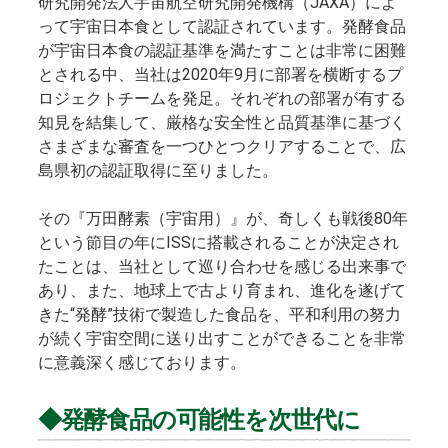
研究開発法人宇宙航空研究開発機構（JAXA）によ
って宇宙日本食として認証されています。発酵食品
が宇宙日本食の認証基準を満たすことは非常に困難
とされる中、当社は2020年9月に部署を横断するプ
ロジェクトチームを発足。それぞれの部署が有する
知見を結集して、厳格な安全性と品質基準に基づく
さまざまな審査を一つひとつクリアすることで、広
島県初の認証取得に至りました。
その『万田酵素（宇宙用）』が、奇しくも戦後80年
という節目の年にISSに搭載されることが決定され
たことは、当社として巡り合わせを感じる出来事で
あり、また、地球上で古より育まれ、進化を遂げて
きた“発酵”技術で製造した食品を、平和利用の努力
が続く宇宙空間に送り出すことができることを非常
に意義深く感じております。
◆発酵食品の可能性を次世代に