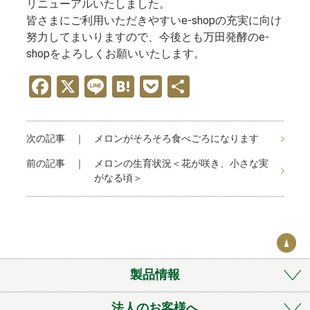
リニューアルいたしました。
皆さまにご利用いただきやすいe-shopの充実に向け
努力してまいりますので、今後とも万田発酵のe-
shopをよろしくお願いいたします。
F
X
Li
H
P
共
a
n
at
o
有
ce
e
e
ck
次の記事 ｜
メロンがそろそろ食べごろになります
b
n
et
前の記事 ｜
メロンの生育状況＜花が咲き、小さな実
o
a
がなる頃＞
o
k
製品情報
法人のお客様へ