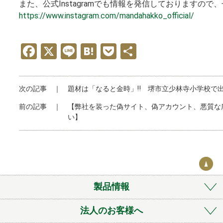
また、公式Instagramでも情報を発信しておりますので
https://www.instagram.com/mandahakko_official/
F
X
Li
H
P
共
a
n
at
o
有
ce
e
e
ck
次の記事 ｜
題材は「なると金時」‼ 堺市立少林寺小学校で
b
n
et
前の記事 ｜
【弊社を装った偽サイト、偽アカウント、悪質な
o
a
い】
o
k
製品情報
法人のお客様へ