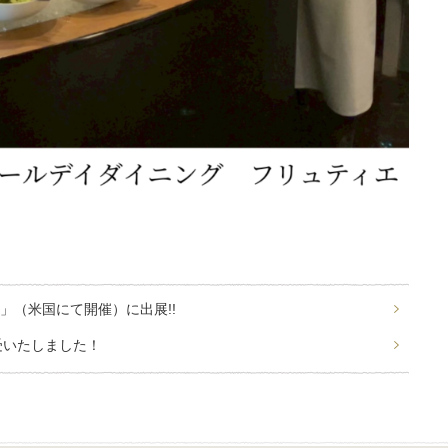
共
有
 2026」（米国にて開催）に出展!!
受いたしました！