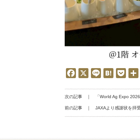
F
X
Li
H
P
a
n
at
o
c
e
e
ck
次の記事 ｜
「World Ag Expo
e
n
et
前の記事 ｜
JAXAより感謝状を拝
b
a
o
o