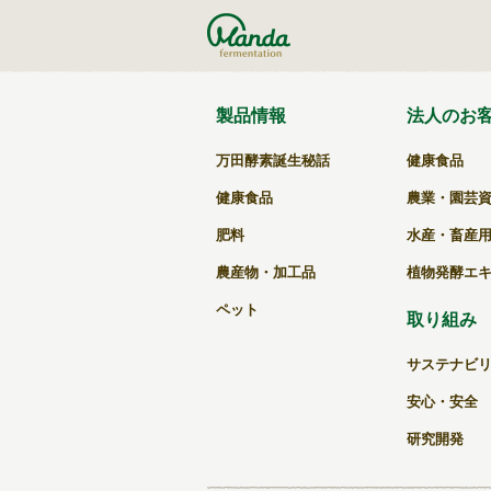
k
製品情報
法人のお
万田酵素誕生秘話
健康食品
健康食品
農業・園芸
肥料
水産・畜産
農産物・加工品
植物発酵エ
ペット
取り組み
サステナビ
安心・安全
研究開発