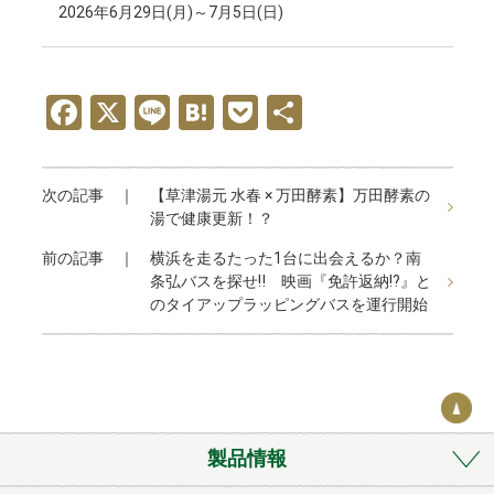
2026年6月29日(月)～7月5日(日)
F
X
Li
H
P
共
a
n
at
o
有
ce
e
e
ck
次の記事 ｜
【草津湯元 水春 × 万田酵素】万田酵素の
b
n
et
湯で健康更新！？
o
a
前の記事 ｜
横浜を走るたった1台に出会えるか？南
o
条弘バスを探せ‼ 映画『免許返納!?』と
のタイアップラッピングバスを運行開始
k
製品情報