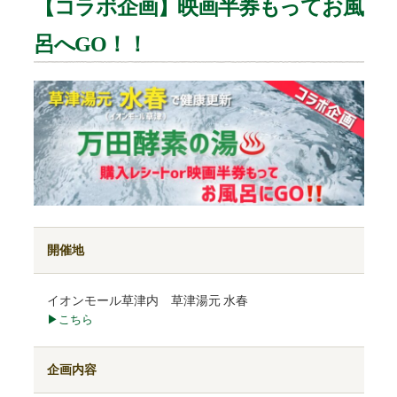
【コラボ企画】映画半券もってお風
呂へGO！！
開催地
イオンモール草津内 草津湯元 水春
▶こちら
企画内容