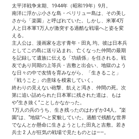
太平洋戦争末期、1944年（昭和19年）9月。
南洋に浮かぶ小さな島・ペリリュー島は、その美し
さから「楽園」と呼ばれていた。しかし、米軍4万
人と日本軍1万人が激突する過酷な戦場へと姿を変
える。
主人公は、漫画家を志す青年・田丸 均。彼は日本兵
としてこの島に送り込まれ、亡くなった仲間の最期
を記録して遺族に伝える「功績係」を任される。戦
友であり同期の上等兵・吉敷と出会い、地獄のよう
な日々の中で友情を育みながら、「生きること」
「戦うこと」の意味を模索していく。
終わりの見えない砲撃、飢えと渇き、仲間の死。次
第に追い詰められた日本軍に残された道は、もは
や“生き抜く”ことしかなかった。
1万人の兵のうち、生き残ったのはわずか34人。“楽
園”は、“地獄”へと変貌していた。過酷で残酷な世界
でなんとか懸命に生きようとした田丸と吉敷。若き
兵士 2 人が狂気の戦場で見たものとは――。