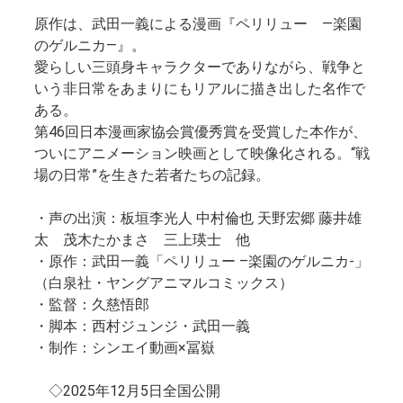
原作は、武田一義による漫画『ペリリュー ―楽園
のゲルニカ―』。
愛らしい三頭身キャラクターでありながら、戦争と
いう非日常をあまりにもリアルに描き出した名作で
ある。
第46回日本漫画家協会賞優秀賞を受賞した本作が、
ついにアニメーション映画として映像化される。“戦
場の日常”を生きた若者たちの記録。
・声の出演：板垣李光人 中村倫也 天野宏郷 藤井雄
太 茂木たかまさ 三上瑛士 他
・原作：武田一義「ペリリュー –楽園のゲルニカ-」
（白泉社・ヤングアニマルコミックス）
・監督：久慈悟郎
・脚本：西村ジュンジ・武田一義
・制作：シンエイ動画×冨嶽
◇2025年12月5日全国公開