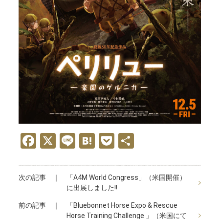
F
X
Li
H
P
共
a
n
at
o
有
ce
e
e
ck
次の記事 ｜
「A4M World Congress」（米国開催）
b
n
et
に出展しました!!
o
a
前の記事 ｜
「Bluebonnet Horse Expo & Rescue
o
Horse Training Challenge 」（米国にて