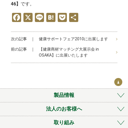
46】
です。
F
X
Li
H
P
共
a
n
at
o
有
ce
e
e
ck
次の記事 ｜
健康サポートフェア2010に出展します
b
n
et
前の記事 ｜
【健康商材マッチング大展示会 in
o
a
OSAKA】に出展いたします
o
k
製品情報
法人のお客様へ
取り組み