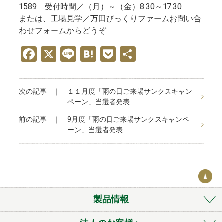
1589 受付時間／（月）～（金）8:30～17:30
または、工場見学／万田びっくりファームお問い合
わせフォームからどうぞ
F
X
Li
H
P
共
a
n
at
o
有
ce
e
e
ck
次の記事 ｜
１１月度「雨の日ご来場サンクスキャン
b
n
et
ペーン」当選者発表
o
a
前の記事 ｜
9月度「雨の日ご来場サンクスキャンペ
o
ーン」当選者発表
k
製品情報