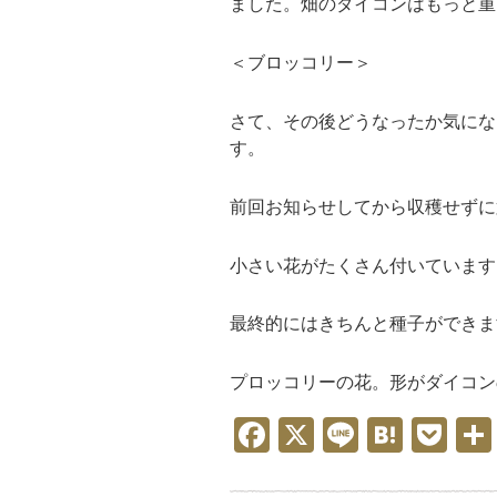
ました。
畑
のダイコンはもっと重
＜ブロッコリー＞
さて、その後どうなったか気にな
す。
前回お知らせしてから収穫せずに
小さい花がたくさん付いています
最終的にはきちんと種子ができま
プロッコリーの花
。形がダイコン
F
X
Li
H
P
a
n
at
o