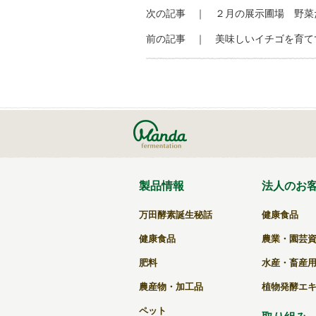
c
e
e
ck
次の記事 ｜
２月の展示圃場 野菜
e
n
et
前の記事 ｜
美味しいイチゴを育て
b
a
o
o
k
製品情報
法人のお
万田酵素誕生秘話
健康食品
健康食品
農業・園芸
肥料
水産・畜産
農産物・加工品
植物発酵エ
ペット